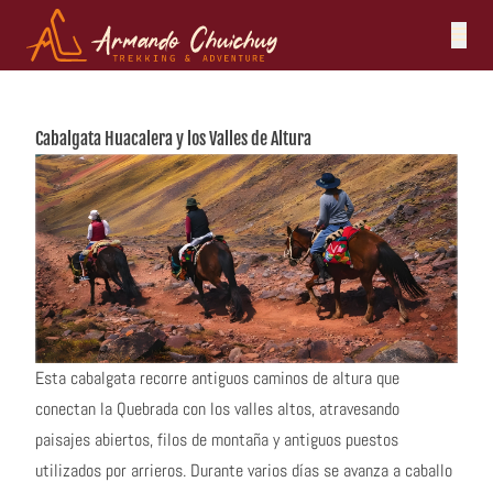
Skip to content
Cabalgata Huacalera y los Valles de Altura
Esta cabalgata recorre antiguos caminos de altura que
conectan la Quebrada con los valles altos, atravesando
paisajes abiertos, filos de montaña y antiguos puestos
utilizados por arrieros. Durante varios días se avanza a caballo